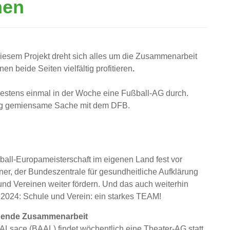
nen
diesem Projekt dreht sich alles um die Zusammenarbeit
n beide Seiten vielfältig profitieren
.
destens einmal in der Woche eine Fußball-AG durch.
ng gemiensame Sache mit dem DFB.
ball-Europameisterschaft im eigenen Land fest vor
er, der Bundeszentrale für gesundheitliche Aufklärung
d Vereinen weiter fördern. Und das auch weiterhin
24: Schule und Verein: ein starkes TEAM!
ngende Zusammenarbeit
Lsace (BAAL) findet wöchentlich eine Theater-AG statt.